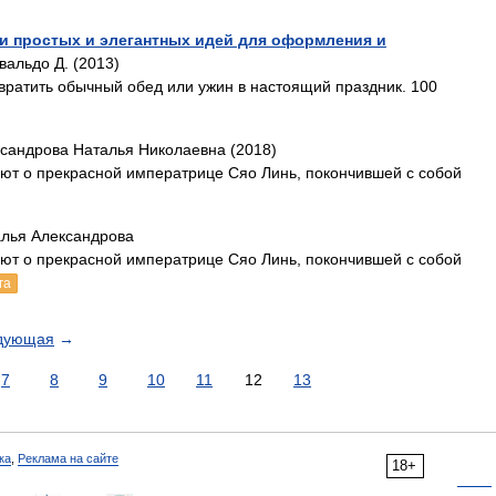
и простых и элегантных идей для оформления и
вальдо Д. (2013)
евратить обычный обед или ужин в настоящий праздник. 100
ксандрова Наталья Николаевна (2018)
ают о прекрасной императрице Сяо Линь, покончившей с собой
алья Александрова
ают о прекрасной императрице Сяо Линь, покончившей с собой
га
дующая
→
7
8
9
10
11
12
13
ка
,
Реклама на сайте
18+