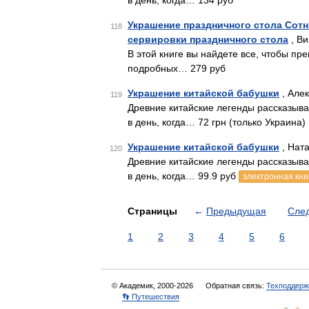
в день, когда… 134 руб
Украшение праздничного стола Сотн
118
сервировки праздничного стола
, Ви
В этой книге вы найдете все, чтобы пр
подробных… 279 руб
Украшение китайской бабушки
, Але
119
Древние китайские легенды рассказыв
в день, когда… 72 грн (только Украина)
Украшение китайской бабушки
, Нат
120
Древние китайские легенды рассказыв
в день, когда… 99.9 руб
электронная кни
Страницы
←
Предыдущая
Сле
1
2
3
4
5
6
© Академик, 2000-2026
Обратная связь:
Техподдерж
👣 Путешествия