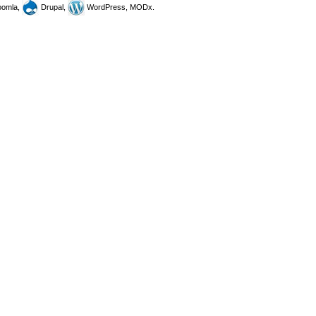
omla,
Drupal,
WordPress, MODx.