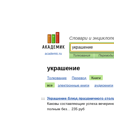
Словари и энциклоп
academic.ru
Толкования
Переводы
украшение
Толкование
Перевод
Книги
все
электронные книги
аудиокниги
Украшение блюд праздничного стол
111
Каковы составляющие успеха вечеринки
полным без… 235 руб